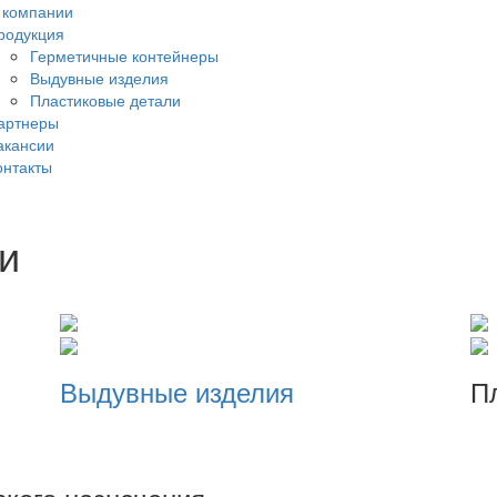
 компании
родукция
Герметичные контейнеры
Выдувные изделия
Пластиковые детали
артнеры
акансии
онтакты
и
Выдувные изделия
П