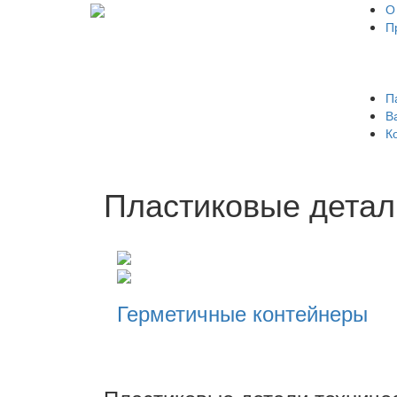
О
П
П
В
К
Пластиковые детал
Герметичные контейнеры